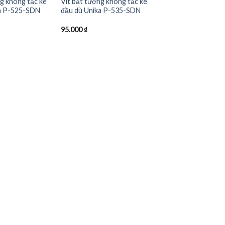
ng không tắc kê
Vít bắt tường không tắc kê
ka P-525-SDN
đầu dù Unika P-535-SDN
95.000
₫