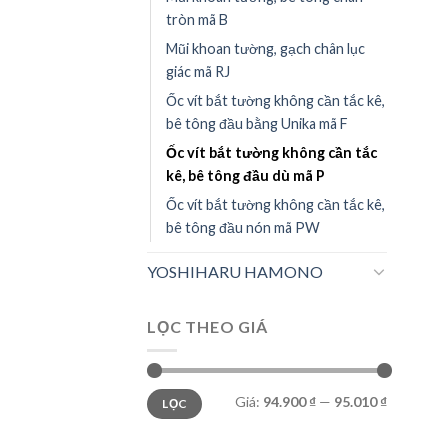
tròn mã B
Mũi khoan tường, gạch chân lục
giác mã RJ
Ốc vít bắt tường không cần tắc kê,
bê tông đầu bằng Unika mã F
Ốc vít bắt tường không cần tắc
kê, bê tông đầu dù mã P
Ốc vít bắt tường không cần tắc kê,
bê tông đầu nón mã PW
YOSHIHARU HAMONO
LỌC THEO GIÁ
Giá
Giá
Giá:
94.900 ₫
—
95.010 ₫
LỌC
thấp
cao
nhất
nhất