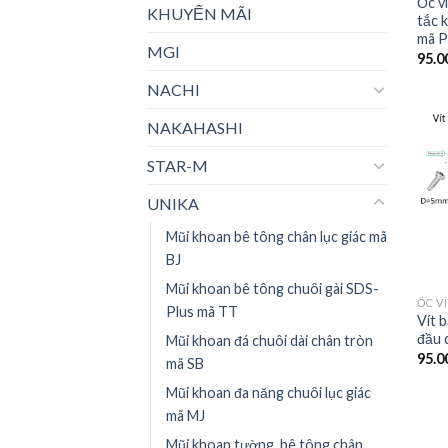
Ốc v
KHUYẾN MÃI
tắc 
mã P
MGI
95.0
NACHI
NAKAHASHI
STAR-M
UNIKA
Mũi khoan bê tông chân lục giác mã
BJ
Mũi khoan bê tông chuôi gài SDS-
Plus mã TT
Vít 
đầu 
Mũi khoan đá chuôi dài chân tròn
95.0
mã SB
Mũi khoan đa năng chuôi lục giác
mã MJ
Mũi khoan tường, bê tông chân