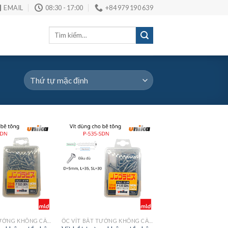
EMAIL
08:30 - 17:00
+84 979 190 639
Tìm
kiếm:
ỐC VÍT BẮT TƯỜNG KHÔNG CẦN TẮC KÊ, BÊ TÔNG ĐẦU DÙ MÃ P
ỐC VÍT BẮT TƯỜNG KHÔNG CẦN TẮC KÊ, BÊ TÔNG ĐẦU DÙ MÃ P