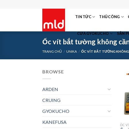
Skip
to
TIN TỨC
THỦ CÔNG
content
CƯA GYOKUCHO
SẢN 
Ốc vít bắt tường không cần
TRANG CHỦ
/
UNIKA
/
ỐC VÍT BẮT TƯỜNG KHÔNG 
BROWSE
ARDEN
CRUING
GYOKUCHO
KANEFUSA