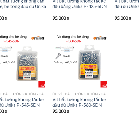
ít bắt tường không cần
Vít bắt tường không tắc kê
Vít bắt tườ
kê, bê tông đầu dù Unika
đầu bằng Unika P-425-SDN
đầu dù Uni
00
₫
95.000
₫
95.000
₫
ỐC VÍT BẮT TƯỜNG KHÔNG CẦN TẮC KÊ, BÊ TÔNG ĐẦU DÙ MÃ P
ỐC VÍT BẮT TƯỜNG KHÔNG CẦN TẮC KÊ, BÊ TÔNG ĐẦU DÙ MÃ P
bắt tường không tắc kê
Vít bắt tường không tắc kê
dù Unika P-545-SDN
đầu dù Unika P-560-SDN
00
₫
95.000
₫