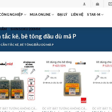
CÔNG NGHIỆP
MUA ONLINE
ĐẠI LÝ
LIÊN HỆ
STAR-M
PHẨM
SHINSOKU 200MM
 tắc kê, bê tông đầu dù mã P
CẦN TẮC KÊ, BÊ TÔNG ĐẦU DÙ MÃ P
ỐC VÍT BẮT TƯỜNG KHÔNG CẦN TẮC KÊ, BÊ TÔNG ĐẦU DÙ MÃ P
ỐC VÍT BẮT TƯỜNG KHÔNG CẦN TẮC KÊ, BÊ TÔNG ĐẦU DÙ MÃ P