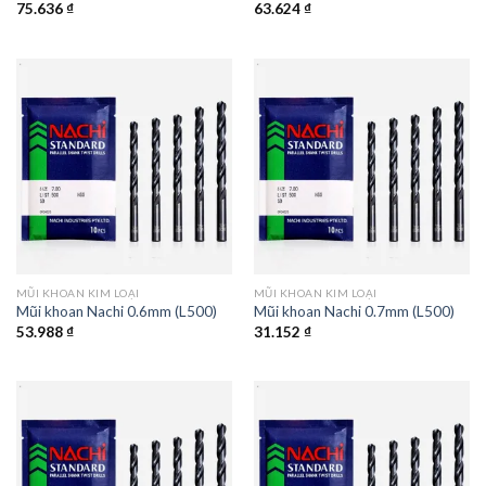
75.636
₫
63.624
₫
MŨI KHOAN KIM LOẠI
MŨI KHOAN KIM LOẠI
Mũi khoan Nachi 0.6mm (L500)
Mũi khoan Nachi 0.7mm (L500)
53.988
₫
31.152
₫