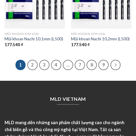
MŨI KHOAN KIM LOẠI
MŨI KHOAN KIM LOẠI
Mũi khoan Nachi 10.1mm (L500)
Mũi khoan Nachi 10.2mm (L500)
177.540
₫
177.540
₫
1
2
3
4
…
7
8
9
MLD VIETNAM
MLD mang đến những sản phẩm chất lượng cao cho ngành
chế biến gỗ và thủ công mỹ nghệ tại Việt Nam. Tất cả sản