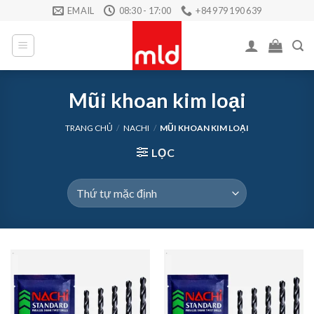
Skip
EMAIL
08:30 - 17:00
+84 979 190 639
to
content
Mũi khoan kim loại
TRANG CHỦ
/
NACHI
/
MŨI KHOAN KIM LOẠI
LỌC