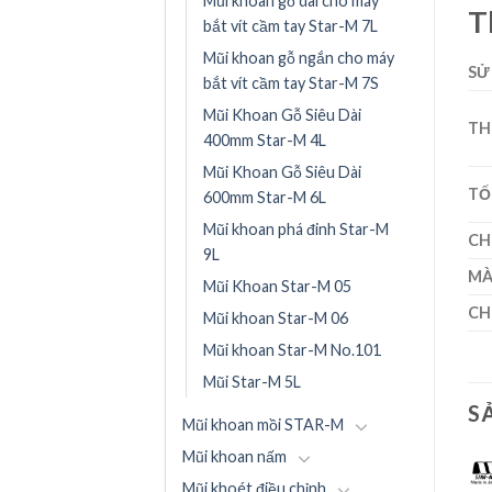
Mũi khoan gỗ dài cho máy
T
bắt vít cầm tay Star-M 7L
Mũi khoan gỗ ngắn cho máy
SỬ
bắt vít cầm tay Star-M 7S
Mũi Khoan Gỗ Siêu Dài
TH
400mm Star-M 4L
Mũi Khoan Gỗ Siêu Dài
TỐ
600mm Star-M 6L
Mũi khoan phá đinh Star-M
CH
9L
MÀ
Mũi Khoan Star-M 05
CH
Mũi khoan Star-M 06
Mũi khoan Star-M No.101
Mũi Star-M 5L
S
Mũi khoan mồi STAR-M
Mũi khoan nấm
Mũi khoét điều chỉnh