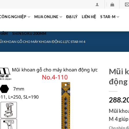
CÔNG NGHIỆP
MUA ONLINE
ĐẠI LÝ
LIÊN HỆ
STAR-M
PHẨM
SHINSOKU 200MM
ŨI KHOAN GỖ CHO MÁY KHOAN ĐỘNG LỰC STAR-M 4
Mũi k
động 
288.2
Mũi khoa
M 4 giúp
Cho phép đ