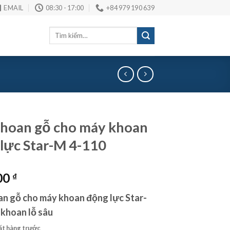
EMAIL
08:30 - 17:00
+84 979 190 639
Tìm
kiếm:
hoan gỗ cho máy khoan
lực Star-M 4-110
00
₫
n gỗ cho máy khoan động lực Star-
 khoan lỗ sâu
ặt hàng trước