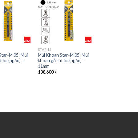
STAR-M
Star-M 05: Mũi
Mũi Khoan Star-M 05: Mũi
 lõi (ngắn) –
khoan gỗ rút lõi (ngắn) –
11mm
138.600
₫