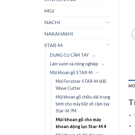
MGI
NACHI
NAKAHASHI
STAR-M
DỤNG CỤ CẦM TAY
Làm vườn và nông nghiệp
Mũi khoan gỗ STAR-M
Mũi Forstner STAR-M 600
MÔ
Wave Cutter
Mũi khoan gỗ chiều dài trung
T
bình cho máy bắt vít cầm tay
Star-M 7M
Mũi khoan gỗ cho máy
khoan động lực Star-M 4