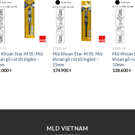
R-M
STAR-M
STAR-M
 Khoan Star-M 05: Mũi
Mũi Khoan Star-M 05: Mũi
Mũi Khoan 
an gỗ rút lõi (ngắn) –
khoan gỗ rút lõi (ngắn) –
khoan gỗ rút
mm
15mm
10mm
9.000
₫
174.900
₫
138.600
₫
MLD VIETNAM