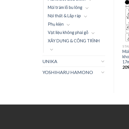
Mũi trám lỗ bu lông
Nội thất & Lắp ráp
Phụ kiện
Vật liệu không phải gỗ
XÂY DỰNG & CÔNG TRÌNH
STAR-M
STAR-M
STA
Mũi Khoan Star-M 05: Mũi
Mũi Khoan Star-M 05: Mũi
Mũi
khoan gỗ rút lõi (ngắn) –
khoan gỗ rút lõi (ngắn) –
kho
UNIKA
5mm
21mm
17
174.900
₫
246.400
₫
20
YOSHIHARU HAMONO