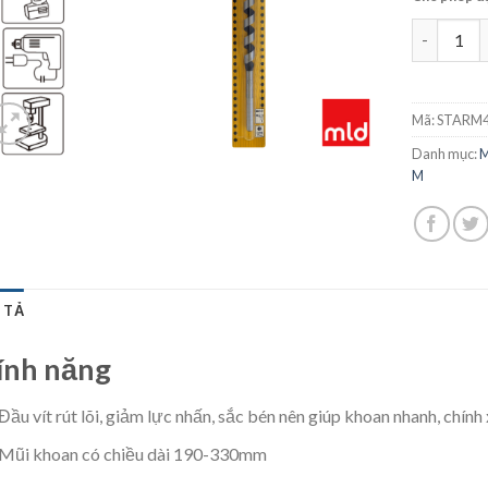
Mũi khoan
Mã:
STARM4
Danh mục:
M
M
 TẢ
ính năng
Đầu vít rút lõi, giảm lực nhấn, sắc bén nên giúp khoan nhanh, chín
Mũi khoan có chiều dài 190-330mm