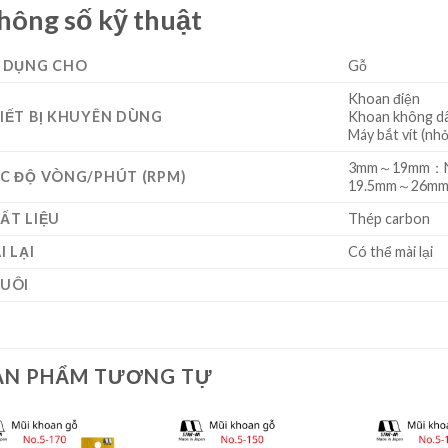
hông số kỹ thuật
 DỤNG CHO
Gỗ
Khoan điện
IẾT BỊ KHUYÊN DÙNG
Khoan không d
Máy bắt vít (n
3mm～19mm：Nhỏ
C ĐỘ VÒNG/PHÚT (RPM)
19.5mm～26mm：
ẤT LIỆU
Thép carbon
I LẠI
Có thể mài lại
UÔI
ẢN PHẨM TƯƠNG TỰ