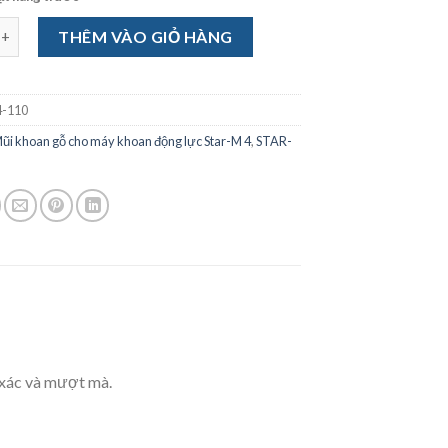
 gỗ cho máy khoan động lực Star-M 4-110 số lượng
THÊM VÀO GIỎ HÀNG
-110
ũi khoan gỗ cho máy khoan động lực Star-M 4
,
STAR-
h xác và mượt mà.