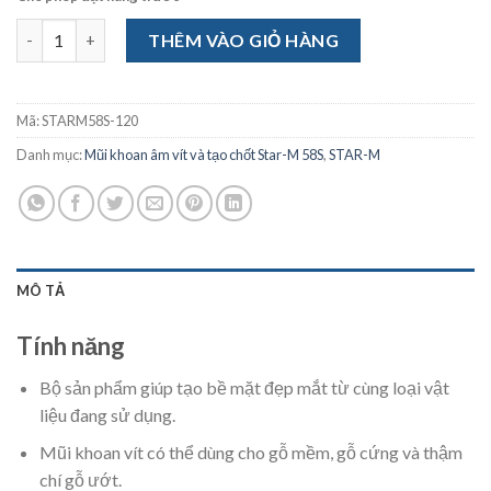
Mũi tạo chốt Star-M 58S-120 số lượng
THÊM VÀO GIỎ HÀNG
Mã:
STARM58S-120
Danh mục:
Mũi khoan âm vít và tạo chốt Star-M 58S
,
STAR-M
MÔ TẢ
Tính năng
Bộ sản phẩm giúp tạo bề mặt đẹp mắt từ cùng loại vật
liệu đang sử dụng.
Mũi khoan vít có thể dùng cho gỗ mềm, gỗ cứng và thậm
chí gỗ ướt.