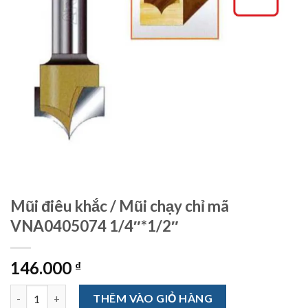
Mũi điêu khắc / Mũi chạy chỉ mã
VNA0405074 1/4″*1/2″
146.000
₫
Mũi điêu khắc / Mũi chạy chỉ mã VNA0405074 1/4"*1/2" số lượng
THÊM VÀO GIỎ HÀNG