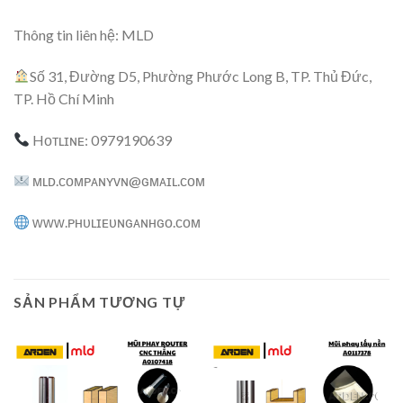
Thông tin liên hệ: MLD
Số 31, Đường D5, Phường Phước Long B, TP. Thủ Đức,
TP. Hồ Chí Minh
Hᴏᴛʟɪɴᴇ: 0979190639
ᴍʟᴅ.ᴄᴏᴍᴘᴀɴʏᴠɴ@ɢᴍᴀɪʟ.ᴄᴏᴍ
ᴡᴡᴡ.ᴘʜᴜʟɪᴇᴜɴɢᴀɴʜɢᴏ.ᴄᴏᴍ
SẢN PHẨM TƯƠNG TỰ