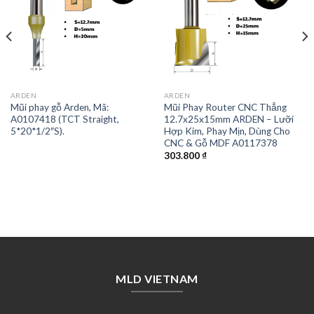
ARDEN
ARDEN
Mũi phay gỗ Arden, Mã:
Mũi Phay Router CNC Thẳng
A0107418 (TCT Straight,
12.7x25x15mm ARDEN – Lưỡi
5*20*1/2″S).
Hợp Kim, Phay Mịn, Dùng Cho
CNC & Gỗ MDF A0117378
303.800
₫
MLD VIETNAM