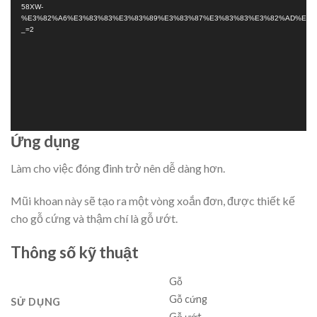
Video
58XW-
%E3%82%A6%E3%83%83%E3%83%89%E3%83%87%E3%83%83%E3%82%AD%E7%
_=2
Ứng dụng
Làm cho việc đóng đinh trở nên dễ dàng hơn.
Mũi khoan này sẽ tạo ra một vòng xoắn đơn, được thiết kế
cho gỗ cứng và thậm chí là gỗ ướt.
Thông số kỹ thuật
Gỗ
Gỗ cứng
SỬ DỤNG
Gỗ ướt