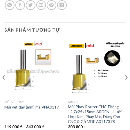
SẢN PHẨM TƯƠNG TỰ
MŨI VÉT ĐÁY
ARDEN
Mũi Phay Router CNC Thẳng
Mũi vét đáy (mm) mã VNA0117
12.7x25x15mm ARDEN – Lưỡi
Hợp Kim, Phay Mịn, Dùng Cho
CNC & Gỗ MDF A0117378
119.000
₫
–
343.000
₫
303.800
₫