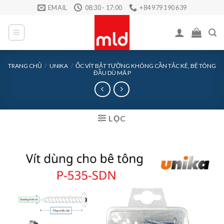
Skip
EMAIL
08:30 - 17:00
+84 979 190 639
to
content
TRANG CHỦ
/
UNIKA
/
ỐC VÍT BẮT TƯỜNG KHÔNG CẦN TẮC KÊ, BÊ TÔNG
ĐẦU DÙ MÃ P
LỌC