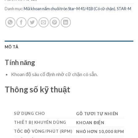
Danh mục:
Mũi khoan nấm chuôi tròn Star-M 41/41B (Có cữ chặn)
,
STAR-M
MÔ TẢ
Tính năng
Khoan độ sâu cố định nhờ cữ chặn có sẵn.
Thông số kỹ thuật
SỬ DỤNG CHO
GỖ TƯƠI TỰ NHIÊN
THIẾT BỊ KHUYÊN DÙNG
KHOAN ĐIỆN
TỐC ĐỘ VÒNG/PHÚT (RPM)
NHỎ HƠN 10,000 RPM