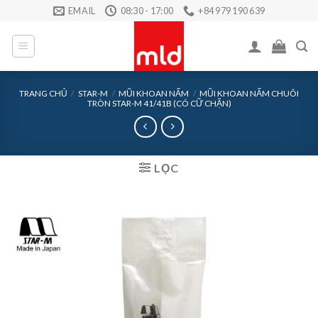
Skip
EMAIL
08:30 - 17:00
+84 979 190 639
to
content
TRANG CHỦ
/
STAR-M
/
MŨI KHOAN NẤM
/
MŨI KHOAN NẤM CHUÔI
TRÒN STAR-M 41/41B (CÓ CỮ CHẶN)
LỌC