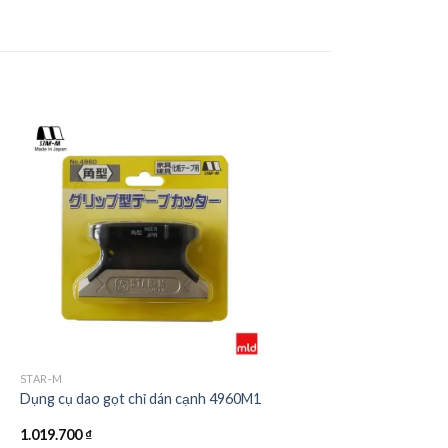
STAR-M
Dụng cụ dao gọt chỉ dán cạnh 4960M1
1.019.700
₫