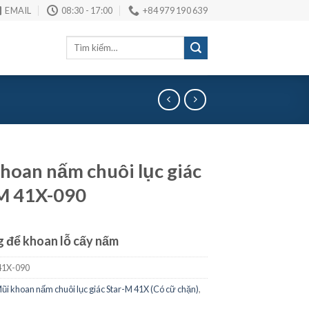
EMAIL
08:30 - 17:00
+84 979 190 639
Tìm
kiếm:
hoan nấm chuôi lục giác
M 41X-090
 để khoan lỗ cấy nấm
1X-090
ũi khoan nấm chuôi lục giác Star-M 41X (Có cữ chặn)
,