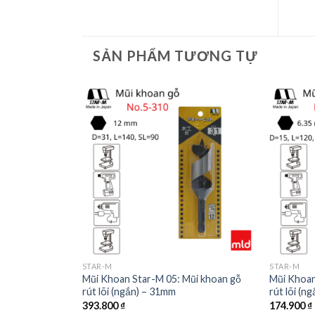
SẢN PHẨM TƯƠNG TỰ
STAR-M
STAR-M
Mũi khoan gỗ
Mũi Khoan Star-M 05: Mũi khoan gỗ
Mũi Khoan
rút lõi (ngắn) – 31mm
rút lõi (n
393.800
₫
174.900
₫