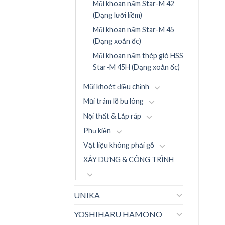
Mũi khoan nấm Star-M 42
(Dạng lưỡi liềm)
Mũi khoan nấm Star-M 45
(Dạng xoắn ốc)
Mũi khoan nấm thép gió HSS
Star-M 45H (Dạng xoắn ốc)
Mũi khoét điều chỉnh
Mũi trám lỗ bu lông
Nội thất & Lắp ráp
Phụ kiện
Vật liệu không phải gỗ
XÂY DỰNG & CÔNG TRÌNH
UNIKA
YOSHIHARU HAMONO