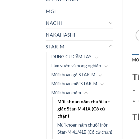
MGI
NACHI
NAKAHASHI
STAR-M
DỤNG CỤ CẦM TAY
MÔ
Làm vườn và nông nghiệp
T
Mũi khoan gỗ STAR-M
Mũi khoan mồi STAR-M
Mũi khoan nấm
Mũi khoan nấm chuôi lục
giác Star-M 41X (Có cữ
T
chặn)
Mũi khoan nấm chuôi tròn
Star-M 41/41B (Có cữ chặn)