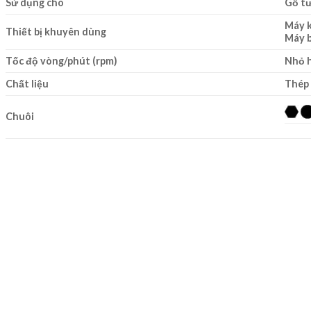
Sử dụng cho
Gỗ tư
Máy 
Thiết bị khuyên dùng
Máy b
Tốc độ vòng/phút (rpm)
Nhỏ h
Chất liệu
Thép
Chuôi