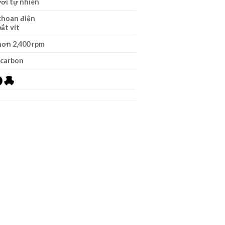
ơi tự nhiên
khoan điện
ắt vít
ơn 2,400 rpm
 carbon