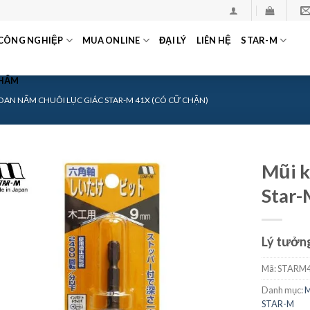
CÔNG NGHIỆP
MUA ONLINE
ĐẠI LÝ
LIÊN HỆ
STAR-M
PHẨM
OAN NẤM CHUÔI LỤC GIÁC STAR-M 41X (CÓ CỮ CHẶN)
Mũi k
Star-
Lý tưởng
Mã:
STARM4
Danh mục:
M
STAR-M