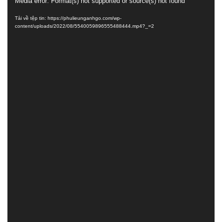
Trình
Media error: Format(s) not supported or source(s) not found
chơi
Tải về tệp tin: https://phulieunganhgo.com/wp-
Video
content/uploads/2022/08/5540059896555488444.mp4?_=2