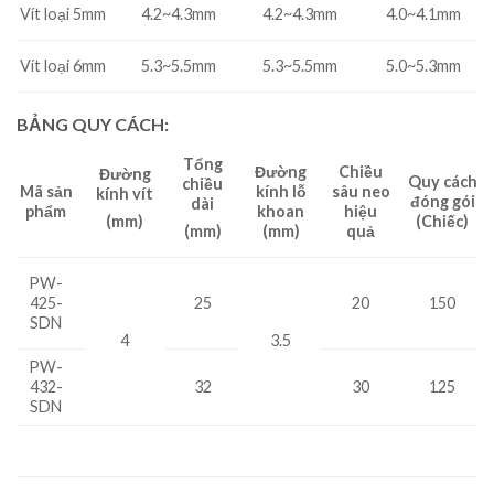
4.2~4.3mm
4.2~4.3mm
4.0~4.1mm
Vít loại 5mm
5.3~5.5mm
5.3~5.5mm
5.0~5.3mm
Vít loại 6mm
BẢNG QUY CÁCH:
Tổng
Đường
Chiều
Đường
Quy cách
chiều
kính lỗ
sâu neo
Mã sản
kính vít
đóng gói
dài
khoan
hiệu
phẩm
(mm)
(Chiếc)
(mm)
quả
(mm)
PW-
25
20
150
425-
SDN
4
3.5
PW-
432-
32
30
125
SDN