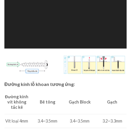
Đường kính lỗ khoan tương ứng:
Đường kính
Bê tông
Gạch Block
vít không
Gạch
tắc kê
3.4~3.5mm
3.4~3.5mm
Vít loại 4mm
3.2~3.3mm