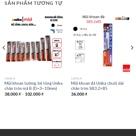
SẢN PHẨM TƯƠNG TỰ
UNIKA
UNIKA
Mũi khoan tường, bê tông Unika
Mũi khoan đá Unika chuôi dài
chân tròn mã B (D=3~10mm)
chân tròn SB3.2×85
38.000
₫
–
102.000
₫
36.000
₫