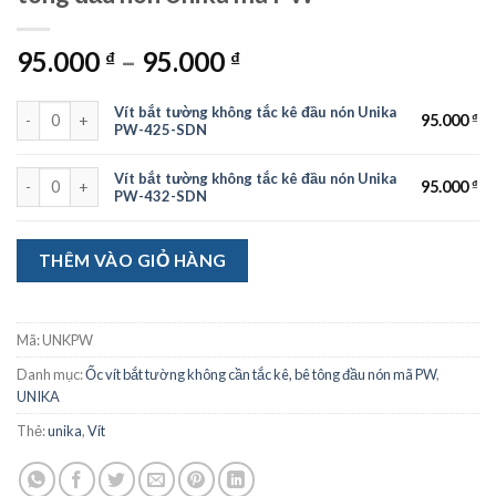
95.000
–
95.000
₫
₫
Vít bắt tường không tắc kê đầu nón Unika PW-425-SDN số lượng
Vít bắt tường không tắc kê đầu nón Unika
95.000
₫
PW-425-SDN
Vít bắt tường không tắc kê đầu nón Unika PW-432-SDN số lượng
Vít bắt tường không tắc kê đầu nón Unika
95.000
₫
PW-432-SDN
THÊM VÀO GIỎ HÀNG
Mã:
UNKPW
Danh mục:
Ốc vít bắt tường không cần tắc kê, bê tông đầu nón mã PW
,
UNIKA
Thẻ:
unika
,
Vít