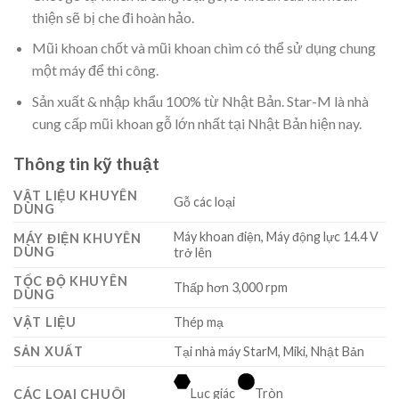
thiện sẽ bị che đi hoàn hảo.
Mũi khoan chốt và mũi khoan chìm có thể sử dụng chung
một máy để thi công.
Sản xuất & nhập khẩu 100% từ Nhật Bản. Star-M là nhà
cung cấp mũi khoan gỗ lớn nhất tại Nhật Bản hiện nay.
Thông tin kỹ thuật
VẬT LIỆU KHUYÊN
Gỗ các loại
DÙNG
Máy khoan điện, Máy động lực 14.4 V
MÁY ĐIỆN KHUYÊN
DÙNG
trở lên
TỐC ĐỘ KHUYÊN
Thấp hơn 3,000 rpm
DÙNG
VẬT LIỆU
Thép mạ
SẢN XUẤT
Tại nhà máy StarM, Miki, Nhật Bản
Lục giác
Tròn
CÁC LOẠI CHUÔI