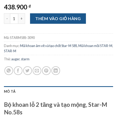
438.900
₫
Khoan vít 2 tầng, Star-M, No.58s-3090 số lượng
THÊM VÀO GIỎ HÀNG
Mã:
STARM58S-3090
Danh mục:
Mũi khoan âm vít và tạo chốt Star-M 58S
,
Mũi khoan mồi STAR-M
,
STAR-M
Thẻ:
auger
,
starm
MÔ TẢ
Bộ khoan lỗ 2 tầng và tạo mộng, Star-M
No.58s