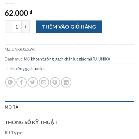
62.000
₫
Mũi khoan tường, gạch Unika chân lục giác RJ3.2x90 số lượng
THÊM VÀO GIỎ HÀNG
Mã:
UNKRJ3.2x90
Danh mục:
Mũi khoan tường, gạch chân lục giác mã RJ
,
UNIKA
Thẻ:
tường gạch
,
unika
MÔ TẢ
THÔNG SỐ KỸ THUẬT
RJ Type