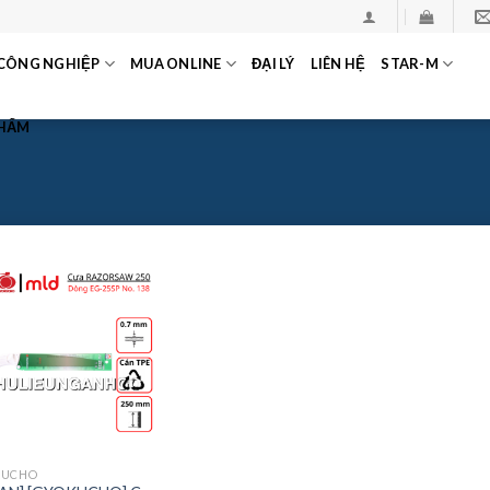
CÔNG NGHIỆP
MUA ONLINE
ĐẠI LÝ
LIÊN HỆ
STAR-M
PHẨM
KUCHO