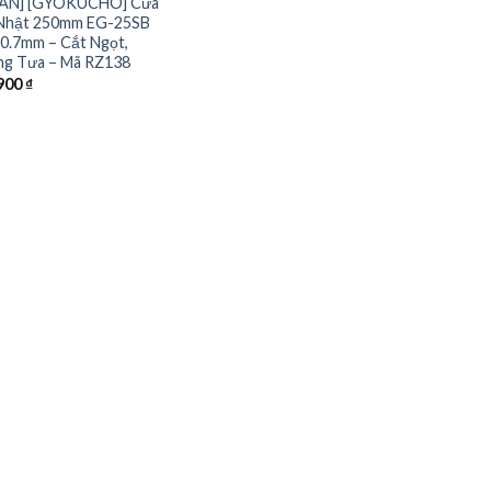
PAN] [GYOKUCHO] Cưa
Nhật 250mm EG-25SB
 0.7mm – Cắt Ngọt,
g Tưa – Mã RZ138
900
₫