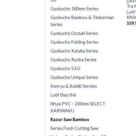
[JA
Tre 
Gyokucho 180mm Series
Lưỡi
Khôn
Gyokucho Bamboo & Timberman
559.
Series
Gyokucho Dozuki Series
Gyokucho Folding Series
Gyokucho Kataba Series
Gyokucho Ryoba Series
Gyokucho S EG
Gyokucho Unique Series
Kenryu & Kobiki Sereies
Lưỡi thay thế
Nhựa PVC – 200mm SELECT
KARIWAKU
Razor Saw Bamboo
Series Flush Cutting Saw