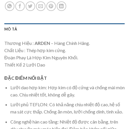
MÔ TẢ
Thương Hiệu :
ARDEN
– Hàng Chính Hãng.
Chất Liệu : Thép hợp kim cứng.
Đoạn Phay Là Hợp Kim Nguyên Khối.
Thiết Kế 2 Lưỡi Dao
ĐẶC ĐIỂM NỔI BẬT
Lưỡi dao hợp kim: Hợp kim có độ cứng và chống mài mòn
cao. Chịu nhiệt tốt, không dễ gãy.
Lưỡi phủ TEFLON: Có khả năng chịu nhiệt độ cao, hệ số
ma sát cực thấp. Chống ăn mòn, lưỡi chống dính, tinh xảo.
Công nghệ hàn cao tầng: Nhiệt độ được cân bằng, trên
dây chuyền máy móc hiện đại. Đảm bảo khớp nối giữa