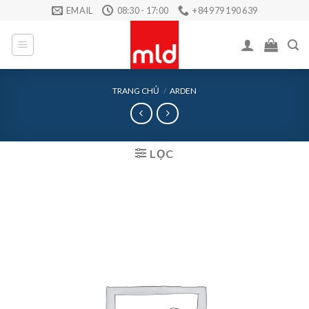
Skip
EMAIL
08:30 - 17:00
+84 979 190 639
to
content
TRANG CHỦ
/
ARDEN
LỌC