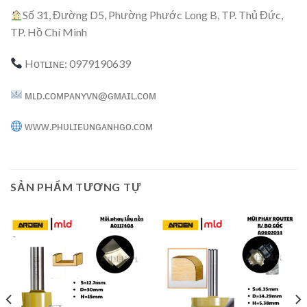
Số 31, Đường D5, Phường Phước Long B, TP. Thủ Đức,
TP. Hồ Chí Minh
Hᴏᴛʟɪɴᴇ: 0979190639
ᴍʟᴅ.ᴄᴏᴍᴘᴀɴʏᴠɴ@ɢᴍᴀɪʟ.ᴄᴏᴍ
ᴡᴡᴡ.ᴘʜᴜʟɪᴇᴜɴɢᴀɴʜɢᴏ.ᴄᴏᴍ
SẢN PHẨM TƯƠNG TỰ