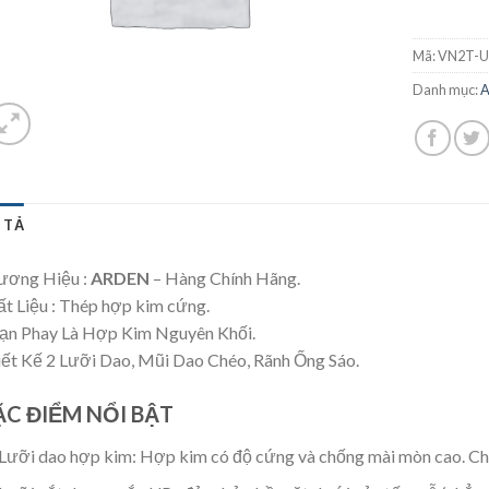
Mã:
VN2T-U
Danh mục:
 TẢ
ương Hiệu :
ARDEN
– Hàng Chính Hãng.
t Liệu : Thép hợp kim cứng.
ạn Phay Là Hợp Kim Nguyên Khối.
ết Kế 2 Lưỡi Dao, Mũi Dao Chéo, Rãnh Ống Sáo.
ẶC ĐIỂM NỔI BẬT
Lưỡi dao hợp kim: Hợp kim có độ cứng và chống mài mòn cao. Chịu