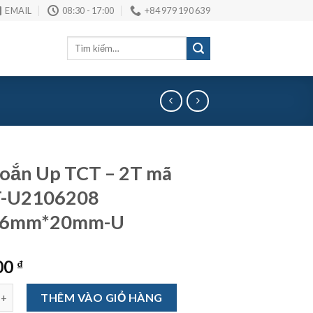
EMAIL
08:30 - 17:00
+84 979 190 639
Tìm
kiếm:
oắn Up TCT – 2T mã
-U2106208
*6mm*20mm-U
00
₫
Up TCT - 2T mã VN2T-U2106208 1/2"*6mm*20mm-U số lượng
THÊM VÀO GIỎ HÀNG