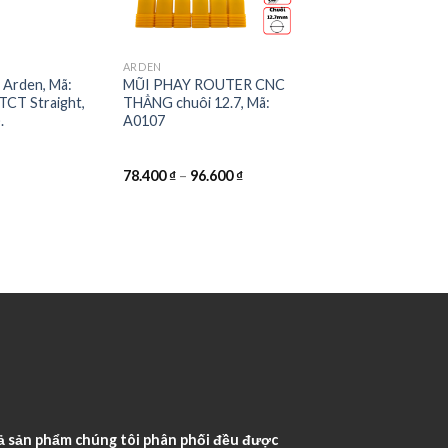
ARDEN
 Arden, Mã:
MŨI PHAY ROUTER CNC
TCT Straight,
THẲNG chuôi 12.7, Mã:
.
A0107
78.400
₫
–
96.600
₫
ả sản phẩm chúng tôi phân phối đều được