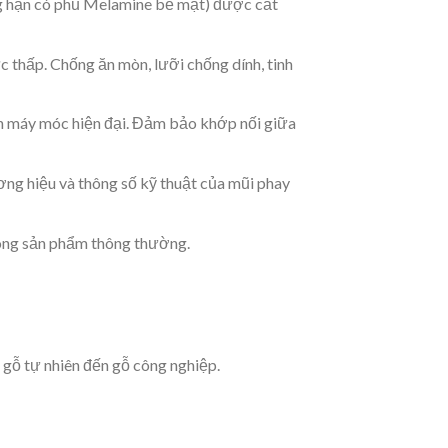
g hạn có phủ Melamine bề mặt) được cắt
 thấp. Chống ăn mòn, lưỡi chống dính, tinh
n máy móc hiện đại. Đảm bảo khớp nối giữa
ơng hiệu và thông số kỹ thuật của mũi phay
dòng sản phẩm thông thường.
u gỗ tự nhiên đến gỗ công nghiệp.