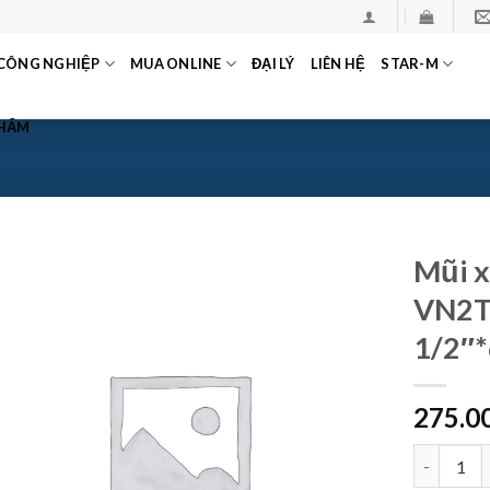
CÔNG NGHIỆP
MUA ONLINE
ĐẠI LÝ
LIÊN HỆ
STAR-M
PHẨM
Mũi x
VN2T
1/2″
275.0
Mũi xoắn 