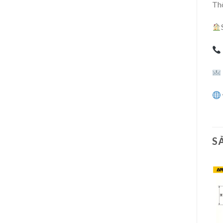
Thô
S