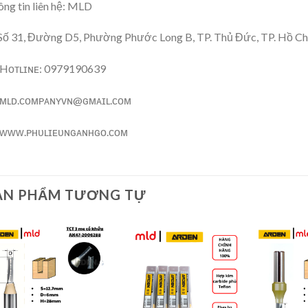
ng tin liên hệ: MLD
Số 31, Đường D5, Phường Phước Long B, TP. Thủ Đức, TP. Hồ Ch
Hᴏᴛʟɪɴᴇ: 0979190639
ᴍʟᴅ.ᴄᴏᴍᴘᴀɴʏᴠɴ@ɢᴍᴀɪʟ.ᴄᴏᴍ
ᴡᴡᴡ.ᴘʜᴜʟɪᴇᴜɴɢᴀɴʜɢᴏ.ᴄᴏᴍ
ẢN PHẨM TƯƠNG TỰ