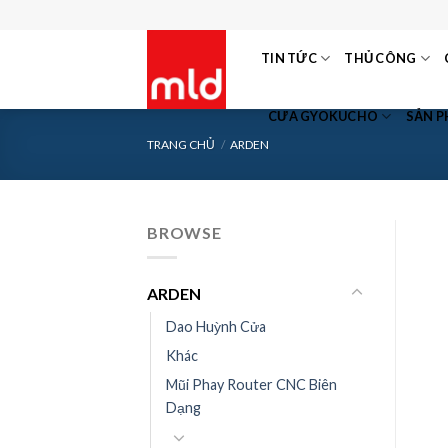
Skip
to
TIN TỨC
THỦ CÔNG
content
CƯA GYOKUCHO
SẢN 
TRANG CHỦ
/
ARDEN
BROWSE
ARDEN
Dao Huỳnh Cửa
Khác
Mũi Phay Router CNC Biên
Dạng