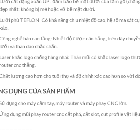
Lưỡi cắt dạng xoắn UP : đảm bảo bề mặt dưới của tấm gỗ (chẳn
đẹp nhất; không bị mẻ hoặc vỡ bề mặt dưới.
Lưỡi phủ TEFLON: Có khả năng chịu nhiệt độ cao, hệ số ma sát cực
xảo.
Công nghệ hàn cao tầng: Nhiệt độ được cân bằng, trên dây chuyề
lưỡi và thân dao chắc chắn.
Laser khắc logo chống hàng nhái: Thân mũi có khắc laser logo thư
router cnc thẳng.
Chất lượng cao hơn cho tuổi thọ và độ chính xác cao hơn so với 
NG DỤNG CỦA SẢN PHẨM
Sử dụng cho máy cầm tay, máy router và máy phay CNC lớn.
Ứng dụng mũi phay router cnc cắt phá, cắt slot, cut profile vật liệ
————————–