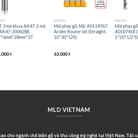
DEN
ARDEN
ARDEN
 3 me khứa AK47-2 mã
Mũi phay gỗ, Mã: A0114767,
Mũi phay gỗ
AK47-2006288
Arden Router bit (Straight,
A0107418 (
2″*6mm*28mm*3T
10*30*12S)
5*20*1/2″S)
1.000
₫
63.000
₫
MLD VIETNAM
o cho ngành chế biến gỗ và thủ công mỹ nghệ tại Việt Nam. Tất c