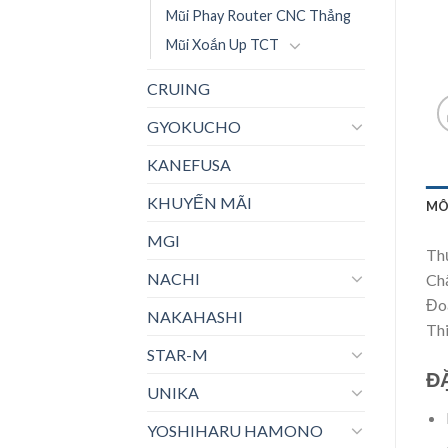
Mũi Phay Router CNC Thẳng
Mũi Xoắn Up TCT
CRUING
GYOKUCHO
KANEFUSA
KHUYẾN MÃI
MÔ
MGI
Th
NACHI
Chấ
Đo
NAKAHASHI
Thi
STAR-M
Đ
UNIKA
YOSHIHARU HAMONO